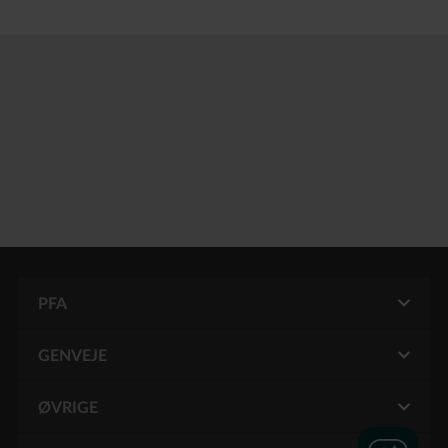
PFA
GENVEJE
Mit PFA
Pension for funktionærer
ØVRIGE
Kontakt PFA
Pension for Grønland