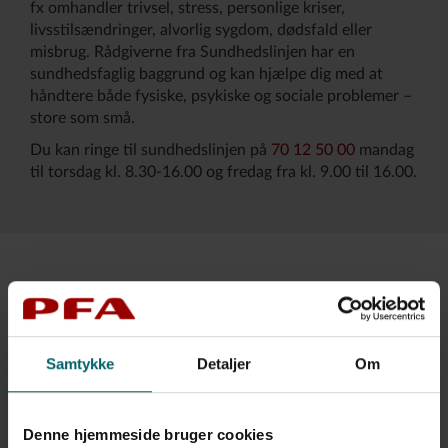
fx omhandler trivsel, stress, personlige kriser,
livsstilsændringer, alvorlig sygdom, dødsfald eller
misbrug. Rådgiverne fra Sundhedslinjen har en
sundhedsfaglig baggrund og kan hjælpe dig med at
håndtere både fysiske, psykiske og sociale problemer –
store som små.
Du kan ringe til sundhedslinjen på
70 12 50 00
mandag
til torsdag kl. 8.30-16.00 og fredag fra kl. 9.00 til 16.00.
PFA EarlyCare
Hvis du har en forsikring ved nedsat erhvervsevne i
Samtykke
Detaljer
Om
PFA, kan du få hjælp ved at ringe til PFA EarlyCare på
70 12 50 00, hvis du bliver helt eller delvist sygemeldt.
Med PFA EarlyCare har du mulighed for at få hjælp og
Denne hjemmeside bruger cookies
sparring af PFA’s social- og sundhedsfaglige