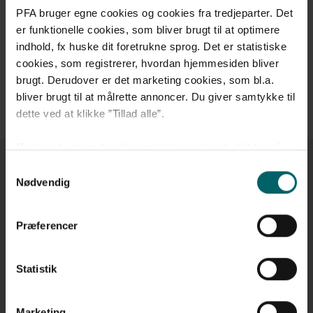
PFA bruger egne cookies og cookies fra tredjeparter. Det
specialister, hvis du oplever symptomer på stress, er i
risiko for at blive sygemeldt af andre årsager eller
er funktionelle cookies, som bliver brugt til at optimere
allerede er sygemeldt. PFA hjælper dig med at afdække
indhold, fx huske dit foretrukne sprog. Det er statistiske
din helbredsmæssige situation og vurderer, om en tidlig
cookies, som registrerer, hvordan hjemmesiden bliver
indsats vil hjælpe dig med at komme hurtigere tilbage.
brugt. Derudover er det marketing cookies, som bl.a.
bliver brugt til at målrette annoncer. Du giver samtykke til
Læs mere om PFA EarlyCare
dette ved at klikke ”Tillad alle”.
Ønsker du at ændre dit samtykke nu, kan du klikke på
”Administrér samtykke”. Hvis du på et senere tidspunkt
Samtykkevalg
PFA Helbredssikring
fortryder dit valg, kan du altid gå til ”Administrér cookie
Nødvendig
samtykke” i bunden af siden og foretage en ændring.
Præferencer
PFA Helbredssikring giver dig mulighed for behandling
Læs mere om vores
brug af cookies
og
behandling af
hos psykolog, kiropraktor, fysioterapeut, diætist,
personoplysninger
.
akupunktør og zoneterapeut.
Statistik
Læs mere om PFA Helbredssikring
Online Sundhedshjælp
Marketing