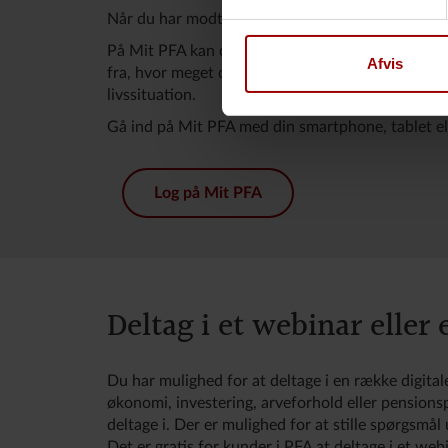
Når du har modtaget din pensionsoversigt, har du
På Mit PFA kan du løbende få prioriterede anbefal
Afvis
fra, hvor meget dine forsikringsdækninger eller in
livssituation.
Gå ind på Mit PFA med din smartphone, tablet ell
Log på Mit PFA
Deltag i et webinar eller 
Du har mulighed for at deltage i en række digital
økonomi, investering, arveforhold eller pension
deltage i. Der er mulighed for at stille spørgsmål
Det er gratis for kunder i PFA at deltage i et webi