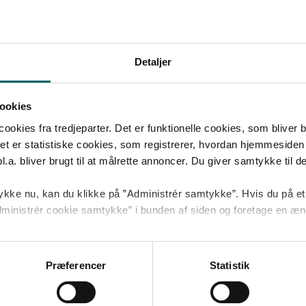
sordning, når du ikke er her
en god idé at se på, om dine
forsikringer dækker dig godt 
På Mit PFA kan du se, hvorda
PFA kan du se, hvem der er
Detaljer
anbefaler dig, at dine forsikri
eret som begunstiget på dine
skal justeres.
er, og dine muligheder for at
begunstigelsen.
Log på Mit PFA
ookies
 begunstigelse og nærmeste
kies fra tredjeparter. Det er funktionelle cookies, som bliver bru
nde
et er statistiske cookies, som registrerer, hvordan hjemmesiden 
 Mit PFA
a. bliver brugt til at målrette annoncer. Du giver samtykke til dett
kke nu, kan du klikke på ”Administrér samtykke”. Hvis du på et 
 ”Administrér cookie samtykke” i bunden af siden og foretage en æn
 cookies
og
behandling af personoplysninger
.
Præferencer
Statistik