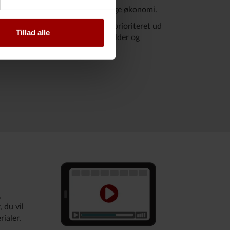
fkast samt planlægge din fremtidige økonomi.
eret med rød, gul eller grøn og prioriteret ud
Tillad alle
nbefalingen er i forhold til din alder og
,
 du vil
rialer.