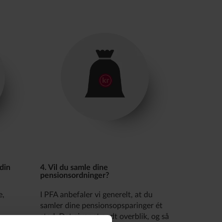
 din
4. Vil du samle dine
pensionsordninger?
e,
I PFA anbefaler vi generelt, at du
samler dine pensionsopsparinger ét
sted. Det giver et godt overblik, og så
t være