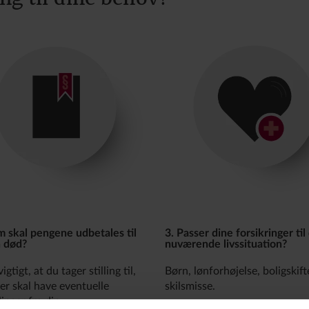
m skal pengene udbetales til
3. Passer dine forsikringer til
n død?
nuværende livssituation?
igtigt, at du tager stilling til,
Børn, lønforhøjelse, boligskift
r skal have eventuelle
skilsmisse.
inger fra din
Når dit liv ændrer sig, kan de