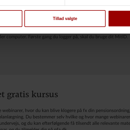
 adgang til Mit PFA, hvor du bl.a. kan følge din opsparing og a
inger til at tilpasse din pensionsordning. Anbefalingerne er mark
Tillad valgte
vesteringsprofil afviger fra PFA’s anbefalinger, samt hvor vigtig a
er computer. Første gang du logger på, skal du bruge dit MitID.
et gratis kursus
e webinarer, hvor du kan blive klogere på fx din pensionsordning
splanlægning. Du bestemmer selv hvilke og hvor mange webinarer,
 undervejs, og du kan efterfølgende få tilsendt alle relevante mate
nar, og du tilmelder dig på pfa.dk.