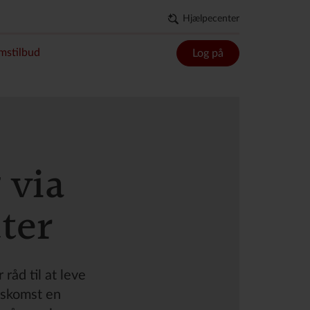
Hjælpecenter
mstilbud
Log på
 via
ter
råd til at leve
enskomst en