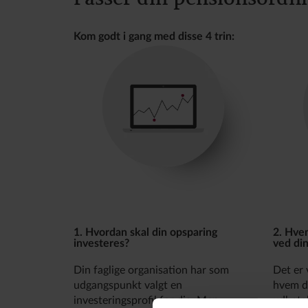
Kom godt i gang med disse 4 trin:
1. Hvordan skal din opsparing
2. Hve
investeres?
ved di
Din faglige organisation har som
Det er v
udgangspunkt valgt en
hvem de
investeringsprofil for dig. Men
udbetal