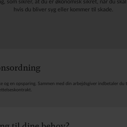
, som sikrer, at du er økonomisk sikret, når du ska
hvis du bliver syg eller kommer til skade.
ionsordning
ke og en opsparing. Sammen med din arbejdsgiver indbetaler du 
ættelseskontrakt.
ng til dine behov?