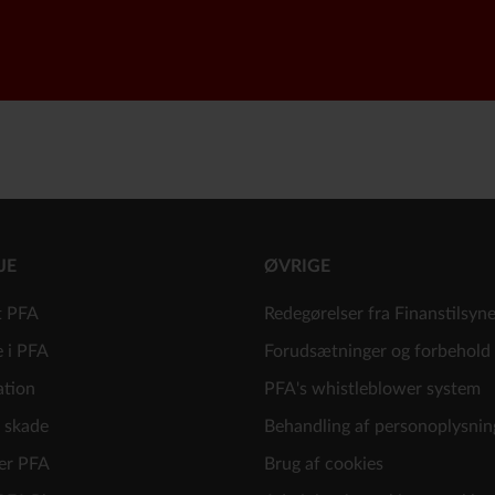
JE
ØVRIGE
t PFA
Redegørelser fra Finanstilsyn
e i PFA
Forudsætninger og forbehold
ation
PFA's whistleblower system
 skade
Behandling af personoplysnin
er PFA
Brug af cookies