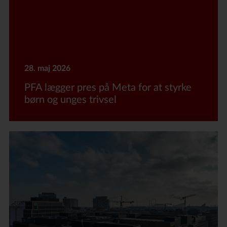
28. maj 2026
PFA lægger pres på Meta for at styrke
børn og unges trivsel