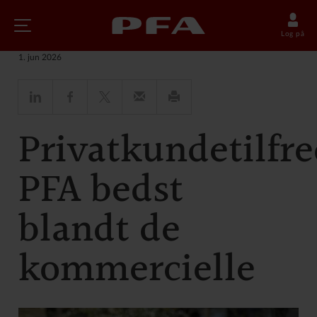
Nyheder
Log på
1. jun 2026
Privatkundetilfr
PFA bedst
blandt de
kommercielle