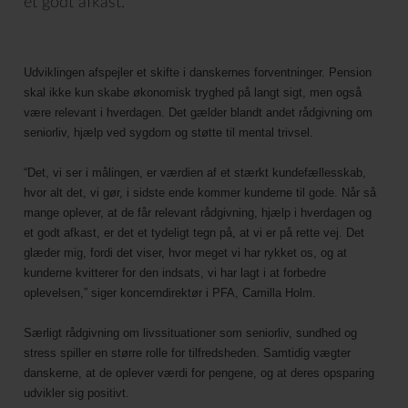
et godt afkast.
Udviklingen afspejler et skifte i danskernes forventninger. Pension
skal ikke kun skabe økonomisk tryghed på langt sigt, men også
være relevant i hverdagen. Det gælder blandt andet rådgivning om
seniorliv, hjælp ved sygdom og støtte til mental trivsel.
“Det, vi ser i målingen, er værdien af et stærkt kundefællesskab,
hvor alt det, vi gør, i sidste ende kommer kunderne til gode. Når så
mange oplever, at de får relevant rådgivning, hjælp i hverdagen og
et godt afkast, er det et tydeligt tegn på, at vi er på rette vej. Det
glæder mig, fordi det viser, hvor meget vi har rykket os, og at
kunderne kvitterer for den indsats, vi har lagt i at forbedre
oplevelsen,” siger koncerndirektør i PFA, Camilla Holm.
Særligt rådgivning om livssituationer som seniorliv, sundhed og
stress spiller en større rolle for tilfredsheden. Samtidig vægter
danskerne, at de oplever værdi for pengene, og at deres opsparing
udvikler sig positivt.