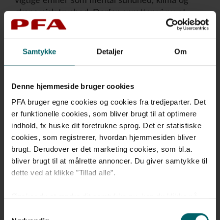
vigtige emner som mental sundhed, klima og
økonomisk tryghed. Derfor opretter vi nu et
ungeråd målrettet vores 180.000 18-30-årige
kunder. Ungerådet skal blandt andet give input
til, hvordan PFA’s rådgivning, værditilbud og
Samtykke
Detaljer
Om
kommunikation til unge kan blive endnu bedre.
Vi ønsker et ungeråd med plads til alle slags
Denne hjemmeside bruger cookies
unge. Vi håber på at kunne rekruttere
PFA bruger egne cookies og cookies fra tredjeparter. Det
medlemmer til PFA’s Ungeråd på tværs fx køn,
er funktionelle cookies, som bliver brugt til at optimere
alder, geografi og uddannelsesbaggrund for at få
indhold, fx huske dit foretrukne sprog. Det er statistiske
flest mulige forskellige indspark.
cookies, som registrerer, hvordan hjemmesiden bliver
Fakta om PFA Ungeråd
brugt. Derudover er det marketing cookies, som bl.a.
bliver brugt til at målrette annoncer. Du giver samtykke til
dette ved at klikke ”Tillad alle”.
Ungerådet består af 10-12 medlemmer,
hvoraf én vælges til forperson
Ønsker du at ændre dit samtykke nu, kan du klikke på
Som udgangspunkt er man medlem i 2 år.
”Administrér samtykke”. Hvis du på et senere tidspunkt
Samtykkevalg
Man skal være 18-30 år gammel og være
fortryder dit valg, kan du altid gå til ”Administrér cookie