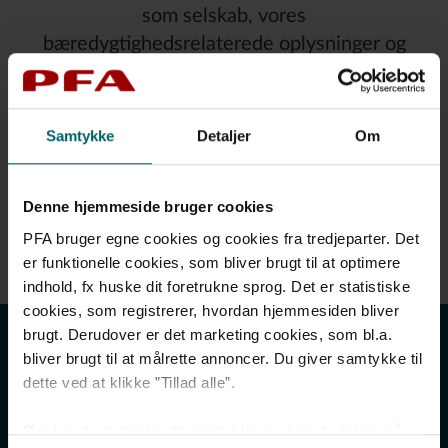
som selskab, vores
bæredygtighedsrelaterede oplysninger og
oplysninger om dele af vores forsikringer.
Informationerne er udarbejdet efter EU’s
krav til standardinformationer, hvilket bl.a.
Samtykke
Detaljer
Om
sikrer, at kunder kan sammenligne
produkters dækning, begrænsninger, grad af
Denne hjemmeside bruger cookies
bæredygtighed og vilkår på tværs af
PFA bruger egne cookies og cookies fra tredjeparter. Det
selskaber og lande.
er funktionelle cookies, som bliver brugt til at optimere
indhold, fx huske dit foretrukne sprog. Det er statistiske
cookies, som registrerer, hvordan hjemmesiden bliver
brugt. Derudover er det marketing cookies, som bl.a.
Informationer
bliver brugt til at målrette annoncer. Du giver samtykke til
dette ved at klikke ”Tillad alle”.
Informationerne på denne side henvender sig primært
Ønsker du at ændre dit samtykke nu, kan du klikke på