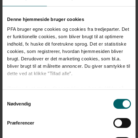
Denne hjemmeside bruger cookies
PFA bruger egne cookies og cookies fra tredjeparter. Det
er funktionelle cookies, som bliver brugt til at optimere
indhold, fx huske dit foretrukne sprog. Det er statistiske
cookies, som registrerer, hvordan hjemmesiden bliver
3. Passer dine forsikringer til din nuværende
brugt. Derudover er det marketing cookies, som bl.a.
livssituation?
bliver brugt til at målrette annoncer. Du giver samtykke til
dette ved at klikke ”Tillad alle”.
Børn, lønforhøjelse, boligskifte eller skilsmisse.
Når dit liv ændrer sig, kan det være en god idé at se på,
Ønsker du at ændre dit samtykke nu, kan du klikke på
om dine forsikringer stadig dækker dig godt nok.
”Administrér samtykke”. Hvis du på et senere tidspunkt
Samtykkevalg
Overenskomstansatte medlemmer, kadetter og ansatte i
fortryder dit valg, kan du altid gå til ”Administrér cookie
Nødvendig
sekretariatet har en forsikringspakke som en del af
samtykke” i bunden af siden og foretage en ændring.
deres pensionsordning. Er du ansat som tjenestemand,
er forsikringspakken frivillig, da du allerede har
Præferencer
Læs mere om vores
brug af cookies
og
behandling af
forsikringer via din tjenestemandspension.
personoplysninger
.
På Mit PFA kan du se dine forsikringer i PFA.