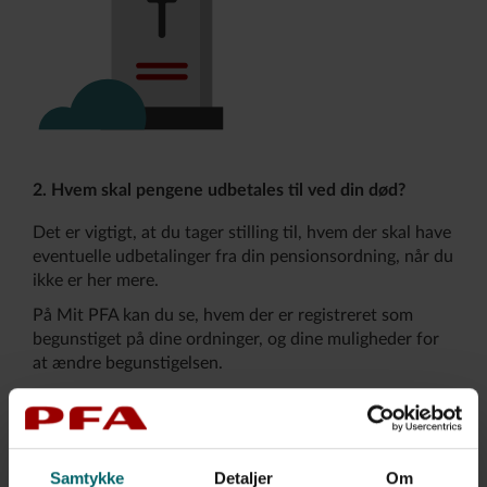
2. Hvem skal pengene udbetales til ved din død?
Det er vigtigt, at du tager stilling til, hvem der skal have
eventuelle udbetalinger fra din pensionsordning, når du
ikke er her mere.
På Mit PFA kan du se, hvem der er registreret som
begunstiget på dine ordninger, og dine muligheder for
at ændre begunstigelsen.
Læs om begunstigelse og nærmeste pårørende
Log på Mit PFA
Samtykke
Detaljer
Om