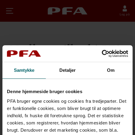
Log på
Medlemstilbud i PFA
Samtykke
Detaljer
Om
PFA Helbredssikring
Forsikringer
Denne hjemmeside bruger cookies
PFA Helbredssikring (ægtefælle)
PFA bruger egne cookies og cookies fra tredjeparter. Det
er funktionelle cookies, som bliver brugt til at optimere
Forsikringer
indhold, fx huske dit foretrukne sprog. Det er statistiske
Hvis du er privatansat med mulighed for
cookies, som registrerer, hvordan hjemmesiden bliver
indbetaling via arbejdsgiver, selvstændig
brugt. Derudover er det marketing cookies, som bl.a.
erhvervsdrivende ansat i egen virksomhed