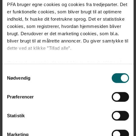
PFA bruger egne cookies og cookies fra tredjeparter. Det
Telefonisk rådgivning
er funktionelle cookies, som bliver brugt til at optimere
Hvis du har et par konkrete spørgsmål, som du gerne vil
indhold, fx huske dit foretrukne sprog. Det er statistiske
have et hurtigt svar på, kan du ringe til PFA på 70 12 50
cookies, som registrerer, hvordan hjemmesiden bliver
00.
brugt. Derudover er det marketing cookies, som bl.a.
bliver brugt til at målrette annoncer. Du giver samtykke til
De kan fx hjælpe dig med at ændre dine forsikringer,
dette ved at klikke ”Tillad alle”.
ændre dine indbetalinger, bestille en
udbetalingsberegning til dig eller sætte dine
pensionsudbetalinger i gang.
Ønsker du at ændre dit samtykke nu, kan du klikke på
”Administrér samtykke”. Hvis du på et senere tidspunkt
Du kan se vores åbningstider
her
Samtykkevalg
fortryder dit valg, kan du altid gå til ”Administrér cookie
Nødvendig
samtykke” i bunden af siden og foretage en ændring.
Præferencer
Læs mere om vores
brug af cookies
og
behandling af
personoplysninger
.
Statistik
Marketing