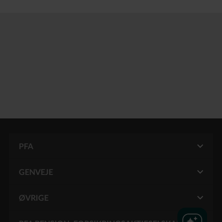
PFA
GENVEJE
Mit PFA
Pension for funktionærer
ØVRIGE
Kontakt PFA
Pension for Grønland
Karriere i PFA