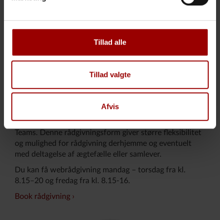
Tillad alle
Tillad valgte
Webrådgivning
Afvis
Webrådgivning har det samme indhold og benytter de
samme skærmbilleder, men foregår via Microsoft
Teams. Denne rådgivningsform giver større fleksibilitet
og mulighed for rådgivning derhjemme og eventuelt
med deltagelse af ægtefælle eller samlever.
Du kan få webrådgivning mandag – torsdag fra kl.
8.15–20 og fredag fra kl. 8.15-16.
Book rådgivning