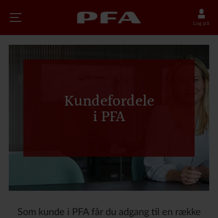
Log på
Kundefordele
i PFA
Som kunde i PFA får du adgang til en række