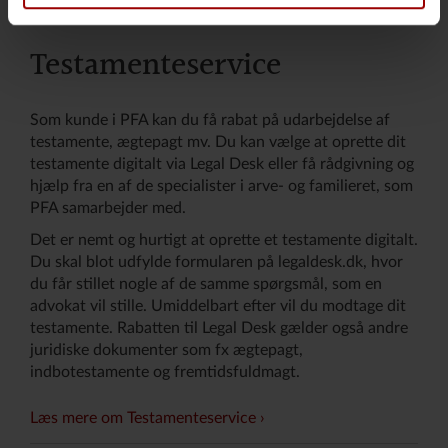
Testamenteservice
Som kunde i PFA kan du få rabat på udarbejdelse af
testamente, ægtepagt mv. Du kan vælge at oprette dit
testamente digitalt via Legal Desk eller få rådgivning og
hjælp fra en af de specialister i arve- og familieret, som
PFA samarbejder med.
Det er nemt og hurtigt at oprette et testamente digitalt.
Du skal blot udfylde formularen på legaldesk.dk, hvor
du får stillet nogle af de samme spørgsmål, som en
advokat vil stille. Umiddelbart efter vil du modtage dit
testamente. Rabatten til Legal Desk gælder også andre
juridiske dokumenter som fx ægtepagt,
indbotestamente og fremtidsfuldmagt.
Læs mere om Testamenteservice