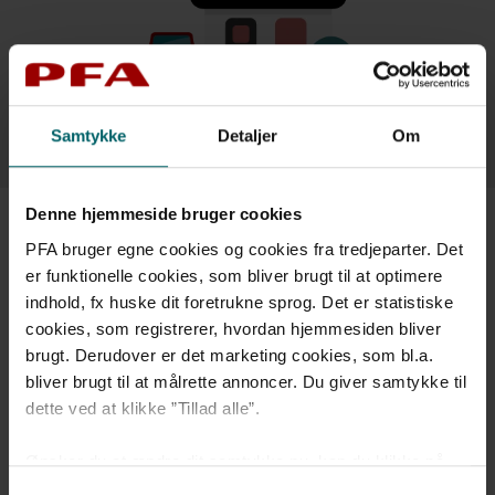
Samtykke
Detaljer
Om
Denne hjemmeside bruger cookies
PFA bruger egne cookies og cookies fra tredjeparter. Det
Gratis kurser og webinarer
er funktionelle cookies, som bliver brugt til at optimere
indhold, fx huske dit foretrukne sprog. Det er statistiske
cookies, som registrerer, hvordan hjemmesiden bliver
Du har mulighed for at deltage i en række digitale
brugt. Derudover er det marketing cookies, som bl.a.
webinarer, hvor du kan blive klogere på fx økonomi,
bliver brugt til at målrette annoncer. Du giver samtykke til
investering, arveforhold eller pensionsplanlægning. Du
bestemmer selv hvilke og hvor mange webinarer, du vil
dette ved at klikke ”Tillad alle”.
deltage i. Der er mulighed for at stille spørgsmål
undervejs, og du kan efterfølgende få tilsendt alle
Ønsker du at ændre dit samtykke nu, kan du klikke på
relevante materialer.
”Administrér samtykke”. Hvis du på et senere tidspunkt
Samtykkevalg