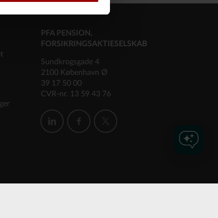
PFA PENSION,
FORSIKRINGSAKTIESELSKAB
et
Sundkrogsgade 4
2100 København Ø
39 17 50 00
CVR-nr. 13 59 43 76
ger