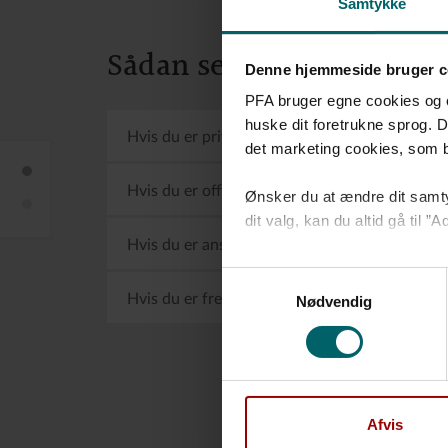
Samtykke
Sådan ser din pensionso
Denne hjemmeside bruger c
PFA bruger egne cookies og coo
huske dit foretrukne sprog. D
Hvis du er privatansat
det marketing cookies, som bl.
Pensionsordning i PFA
Opsparing
Hvis du er offentligt ansat
Ønsker du at ændre dit samty
Sådan ser din pensionsordning
dit valg, kan du altid gå til
Opsparing
Hvis du er ansat i Grønland
Læs mere om vores
brug af
Samtykkevalg
Opsparing
Hvis du er freelancer/selvstændig
Nødvendig
Opsparing
Afvis