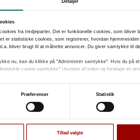
Detaljer
rdning
ookies
kies fra tredjeparter. Det er funktionelle cookies, som bliver bru
et er statistiske cookies, som registrerer, hvordan hjemmesiden 
a. bliver brugt til at målrette annoncer. Du giver samtykke til dett
kke nu, kan du klikke på ”Administrér samtykke”. Hvis du på et 
 ”Administrér cookie samtykke” i bunden af siden og foretage en æn
 cookies
og
behandling af personoplysninger
.
Præferencer
Statistik
Tillad valgte