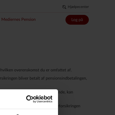
Hjælpecenter
Mediernes Pension
Log på
, hvilken overenskomst du er omfattet af.
sikringen bliver betalt af pensionsindbetalingen,
r andre forhold, der gør sig gældende, kan
 beløb efter betaling for gruppeforsikringen