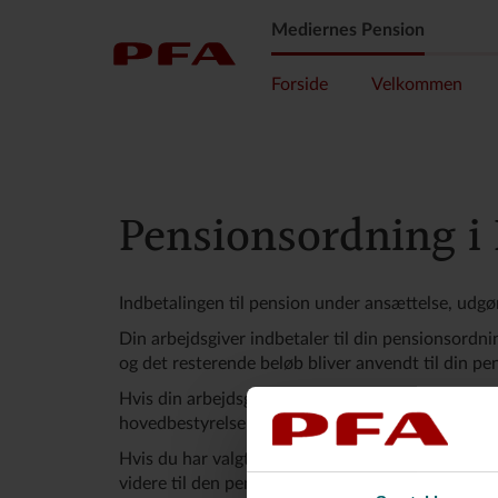
Mediernes Pension
Forside
Velkommen
Pensionsordning i
Indbetalingen til pension under ansættelse, udgø
Din arbejdsgiver indbetaler til din pensionsordni
og det resterende beløb bliver anvendt til din p
Hvis din arbejdsgivers indbetaling til din pensio
hovedbestyrelsen hos Dansk Journalistforbund væ
Hvis du har valgt en anden pensionsopsparingsle
videre til den pensionsopsparingsleverandør, som