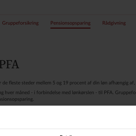
Gruppeforsikring
Pensionsopsparing
Rådgivning
 PFA
r de fleste steder mellem 5 og 19 procent af din løn afhængig af
ng hver måned - i forbindelse med lønkørslen - til PFA. Gruppefor
ensionsopsparing.
nsordning ikke dækker prisen for din gruppeforsikring, eller der e
lge at give dispensation.
verandør end PFA Pension, sender PFA automatisk det resterende
 du har valgt.