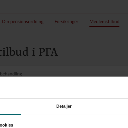
Din pensionsordning
Forsikringer
Medlemstilbud
tilbud i PFA
 behandling
Detaljer
ookies