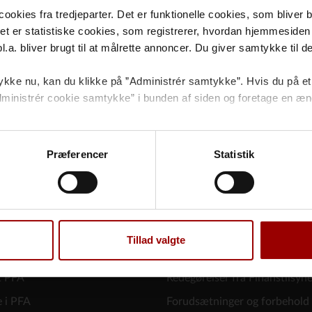
kies fra tredjeparter. Det er funktionelle cookies, som bliver bru
et er statistiske cookies, som registrerer, hvordan hjemmesiden 
a. bliver brugt til at målrette annoncer. Du giver samtykke til dett
 du er privatansat eller selvstændig uden obligatorisk pensionsor
kke nu, kan du klikke på ”Administrér samtykke”. Hvis du på et 
 ”Administrér cookie samtykke” i bunden af siden og foretage en æn
 cookies
og
behandling af personoplysninger
.
Præferencer
Statistik
Tillad valgte
JE
ØVRIGE
t PFA
Redegørelser fra Finanstilsyn
e i PFA
Forudsætninger og forbehold