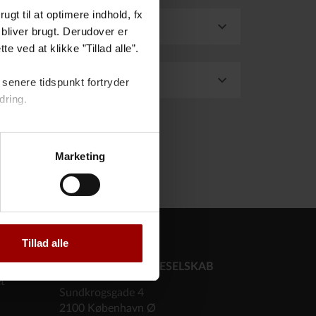
gt til at optimere indhold, fx
bliver brugt. Derudover er
e ved at klikke ”Tillad alle”.
dning
senere tidspunkt fortryder
dring.
Marketing
Tillad alle
PFA PENSION,
FORSIKRINGSAKTIESELSKAB
et
Sundkrogsgade 4
2100 København Ø