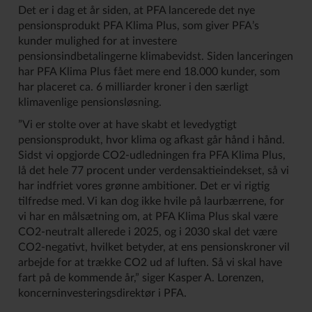
Det er i dag et år siden, at PFA lancerede det nye
pensionsprodukt PFA Klima Plus, som giver PFA’s
kunder mulighed for at investere
pensionsindbetalingerne klimabevidst. Siden lanceringen
har PFA Klima Plus fået mere end 18.000 kunder, som
har placeret ca. 6 milliarder kroner i den særligt
klimavenlige pensionsløsning.
”Vi er stolte over at have skabt et levedygtigt
pensionsprodukt, hvor klima og afkast går hånd i hånd.
Sidst vi opgjorde CO2-udledningen fra PFA Klima Plus,
lå det hele 77 procent under verdensaktieindekset, så vi
har indfriet vores grønne ambitioner. Det er vi rigtig
tilfredse med. Vi kan dog ikke hvile på laurbærrene, for
vi har en målsætning om, at PFA Klima Plus skal være
CO2-neutralt allerede i 2025, og i 2030 skal det være
CO2-negativt, hvilket betyder, at ens pensionskroner vil
arbejde for at trække CO2 ud af luften. Så vi skal have
fart på de kommende år,” siger Kasper A. Lorenzen,
koncerninvesteringsdirektør i PFA.