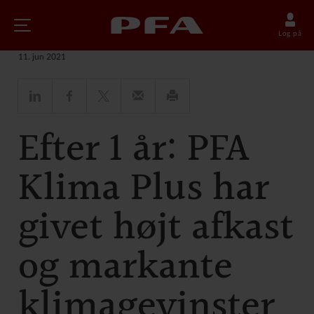
Nyheder
Log på
11. jun 2021
Efter 1 år: PFA
Klima Plus har
givet højt afkast
og markante
klimagevinster