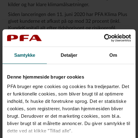
kilder og har klare klimamålsætninger.
Siden lanceringen den 11. juni 2020 har PFA Klima Plus
givet kunderne et afkast på op mod 32 procent (inkl.
KundeKapital) alt efter tidshorisont og risikoprofil.
”PFA Klima Plus har i det første år givet flotte afkast,
som er resultatet af de markante stigninger på
aktiemarkederne de seneste 12 måneder. Vi har en
Samtykke
Detaljer
Om
ambition om, at grønne investeringer ikke skal koste på
afkastet, og det har vi levet op til. Vi kan se tilbage på et
år, hvor der har været gode afkast på både den
Denne hjemmeside bruger cookies
afkastmæssige og den grønne bundlinje,” siger Kasper A.
Lorenzen.
PFA bruger egne cookies og cookies fra tredjeparter. Det
er funktionelle cookies, som bliver brugt til at optimere
indhold, fx huske dit foretrukne sprog. Det er statistiske
cookies, som registrerer, hvordan hjemmesiden bliver
brugt. Derudover er det marketing cookies, som bl.a.
bliver brugt til at målrette annoncer. Du giver samtykke til
Fakta om PFA Klima Plus
dette ved at klikke ”Tillad alle”.
• PFA Klima Plus indeholder investeringer i