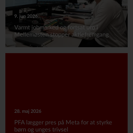
9. jun 2026
Varmt jobmarked og fortsat uro i
Mellemøsten stopper aktiefremgang
28. maj 2026
PFA lægger pres på Meta for at styrke
børn og unges trivsel