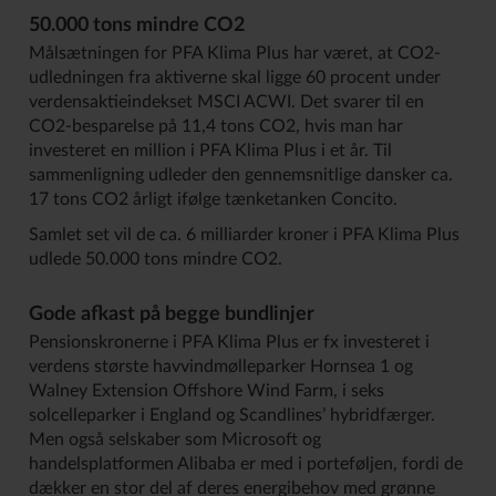
50.000 tons mindre CO2
Målsætningen for PFA Klima Plus har været, at CO2-
udledningen fra aktiverne skal ligge 60 procent under
verdensaktieindekset MSCI ACWI. Det svarer til en
CO2-besparelse på 11,4 tons CO2, hvis man har
investeret en million i PFA Klima Plus i et år. Til
sammenligning udleder den gennemsnitlige dansker ca.
17 tons CO2 årligt ifølge tænketanken Concito.
Samlet set vil de ca. 6 milliarder kroner i PFA Klima Plus
udlede 50.000 tons mindre CO2.
Gode afkast på begge bundlinjer
Pensionskronerne i PFA Klima Plus er fx investeret i
verdens største havvindmølleparker Hornsea 1 og
Walney Extension Offshore Wind Farm, i seks
solcelleparker i England og Scandlines’ hybridfærger.
Men også selskaber som Microsoft og
handelsplatformen Alibaba er med i porteføljen, fordi de
dækker en stor del af deres energibehov med grønne