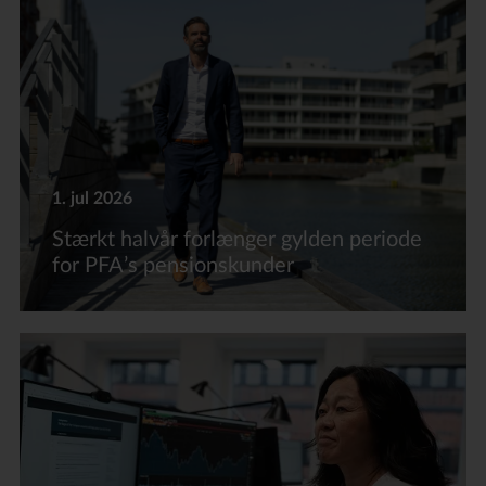
1. jul 2026
Stærkt halvår forlænger gylden periode
for PFA’s pensionskunder