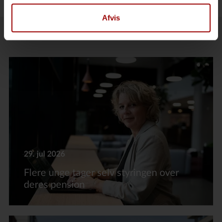
Afvis
Læs flere nyheder
29. jul 2026
Flere unge tager selv styringen over
deres pension