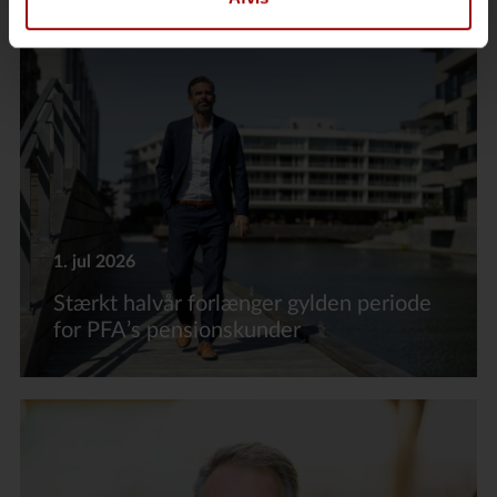
1. jul 2026
Stærkt halvår forlænger gylden periode
for PFA’s pensionskunder