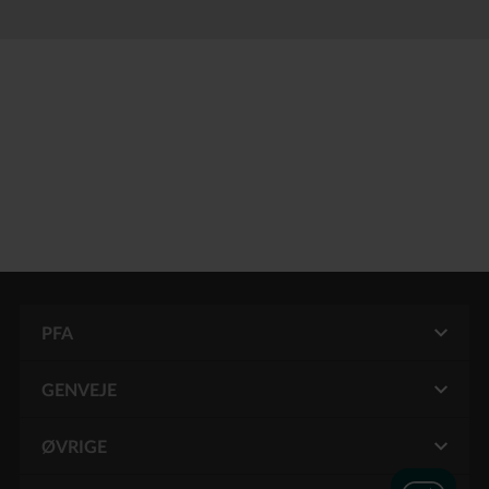
PFA
GENVEJE
Mit PFA
Pension for funktionærer
ØVRIGE
Kontakt PFA
Pension for Grønland