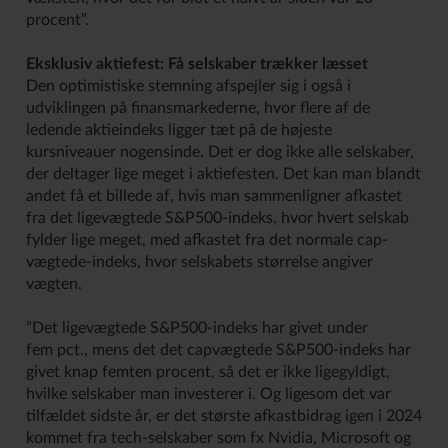
procent”.
Eksklusiv aktiefest: Få selskaber trækker læsset
Den optimistiske stemning afspejler sig i også i
udviklingen på finansmarkederne, hvor flere af de
ledende aktieindeks ligger tæt på de højeste
kursniveauer nogensinde. Det er dog ikke alle selskaber,
der deltager lige meget i aktiefesten. Det kan man blandt
andet få et billede af, hvis man sammenligner afkastet
fra det ligevægtede S&P500-indeks, hvor hvert selskab
fylder lige meget, med afkastet fra det normale cap-
vægtede-indeks, hvor selskabets størrelse angiver
vægten.
”Det ligevægtede S&P500-indeks har givet under
fem pct., mens det det capvægtede S&P500-indeks har
givet knap femten procent, så det er ikke ligegyldigt,
hvilke selskaber man investerer i. Og ligesom det var
tilfældet sidste år, er det største afkastbidrag igen i 2024
kommet fra tech-selskaber som fx Nvidia, Microsoft og