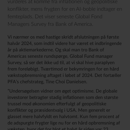
vurderes at komme fra inflationen og geopolitiske
konflikter, mens frygten for en AI-boble indtager en
femteplads. Det viser seneste Global Fond
Managers Survey fra Bank of America.
Vi nærmer os med hastige skridt afslutningen på første
halvår 2024, som indtil videre har været et indbringende
år på aktiemarkederne. Og skal man tro Bank of
Americas seneste rundspørge, Global Fund manager
Survey, så ser det ikke ud til, at vi skal hive paraplyen
frem foreløbigt. Tværtimod er bekymringen for en hård
vækstopbremsning aftaget i løbet af 2024. Det fortæller
PFA’s chefstrateg, Tine Choi Danielsen.
”Undersøgelsen vidner om øget optimisme. De globale
investorer betragter stadig inflationen som den største
trussel mod økonomien efterfulgt af geopolitiske
konflikter og præsidentvalg i USA. Men generelt er
glasset mere halvfyldt en halvtomt. Kun fem procent af
de adspurgte frygter lige nu for en hård opbremsning af
væksten, hvor det for blot et halvt år siden var 23