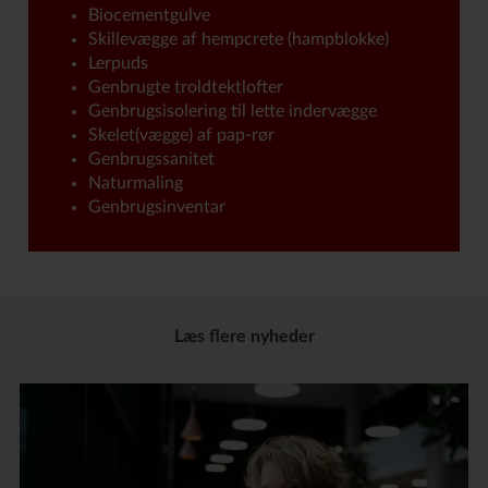
Biocementgulve
Skillevægge af hempcrete (hampblokke)
Lerpuds
Genbrugte troldtektlofter
Genbrugsisolering til lette indervægge
Skelet(vægge) af pap-rør
Genbrugssanitet
Naturmaling
Genbrugsinventar
Læs flere nyheder