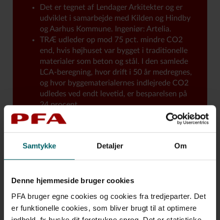
Det er tegnet af Lendager Arkitekter og er
udviklet i samarbejde med Kilden og Hindby
og Aarhus Kommune. Ingeniør: Artelia.
TRÆ udleder op mod 75 pct. mindre CO2
end, hvis højhuset var bygget i traditionelle
materialer som beton og stål. I den samlede
LCA-beregning, hvor drift i 50 år medregnes,
og hvor byggematerialernes indlejrede CO2
udledes ved endt levetid, er besparelsen på
24 procent.
Beregninger fra Dansk Skovforening viser, at
der opnås en klimagevinst på 1,3 – 1,6 ton
CO2 pr. m3 træ, der bruges i
Samtykke
Detaljer
Om
byggesektoren.
PFA er en Danmarks største
ejendomsinvesteringer med portefølje på ca.
99 mia. kr.
Denne hjemmeside bruger cookies
PFA’s ejendomsportefølje har over flere år
PFA bruger egne cookies og cookies fra tredjeparter. Det
gennemgået løbende forbedringer med
er funktionelle cookies, som bliver brugt til at optimere
fokus på klimasikring og bæredygtighed,
indhold, fx huske dit foretrukne sprog. Det er statistiske