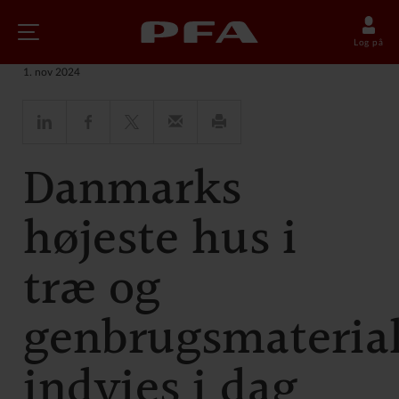
Nyheder
Log på
1. nov 2024
Danmarks
højeste hus i
træ og
genbrugsmateria
indvies i dag