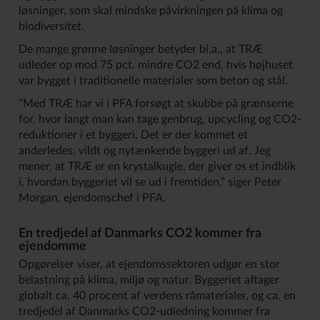
løsninger, som skal mindske påvirkningen på klima og
biodiversitet.
De mange grønne løsninger betyder bl.a., at TRÆ
udleder op mod 75 pct. mindre CO2 end, hvis højhuset
var bygget i traditionelle materialer som beton og stål.
”Med TRÆ har vi i PFA forsøgt at skubbe på grænserne
for, hvor langt man kan tage genbrug, upcycling og CO2-
reduktioner i et byggeri. Det er der kommet et
anderledes, vildt og nytænkende byggeri ud af. Jeg
mener, at TRÆ er en krystalkugle, der giver os et indblik
i, hvordan byggeriet vil se ud i fremtiden,” siger Peter
Morgan, ejendomschef i PFA.
En tredjedel af Danmarks CO2 kommer fra
ejendomme
Opgørelser viser, at ejendomssektoren udgør en stor
belastning på klima, miljø og natur. Byggeriet aftager
globalt ca. 40 procent af verdens råmaterialer, og ca. en
tredjedel af Danmarks CO2-udledning kommer fra