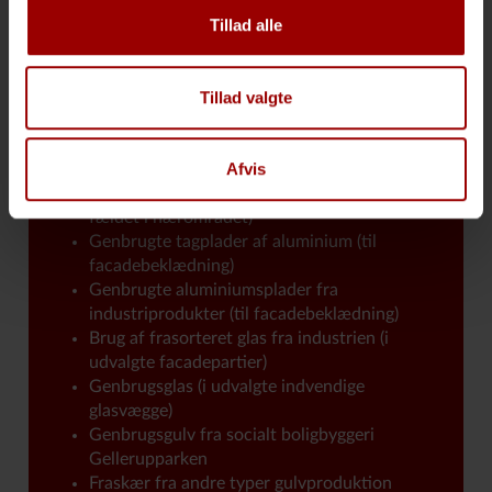
Udtjente vindmøllevinger (til
Tillad alle
solafskærmning på udvalgte vinduer)
Gamle renoverede netto-lamper (til
størstedelen af grundbelysning i bygningen)
Tillad valgte
PET-plast (genbrugte plastikflasker) upcyclet
til brug for akustiklofter
Afvis
Adoptivtræer i landskabet (genplantning af
eksisterende træer, der ellers skulle være
fældet i nærområdet)
Genbrugte tagplader af aluminium (til
facadebeklædning)
Genbrugte aluminiumsplader fra
industriprodukter (til facadebeklædning)
Brug af frasorteret glas fra industrien (i
udvalgte facadepartier)
Genbrugsglas (i udvalgte indvendige
glasvægge)
Genbrugsgulv fra socialt boligbyggeri
Gellerupparken
Fraskær fra andre typer gulvproduktion