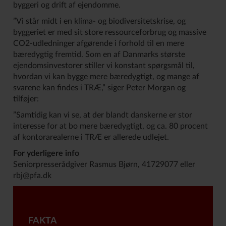
byggeri og drift af ejendomme.
”Vi står midt i en klima- og biodiversitetskrise, og
byggeriet er med sit store ressourceforbrug og massive
CO2-udledninger afgørende i forhold til en mere
bæredygtig fremtid. Som en af Danmarks største
ejendomsinvestorer stiller vi konstant spørgsmål til,
hvordan vi kan bygge mere bæredygtigt, og mange af
svarene kan findes i TRÆ,” siger Peter Morgan og
tilføjer:
”Samtidig kan vi se, at der blandt danskerne er stor
interesse for at bo mere bæredygtigt, og ca. 80 procent
af kontorarealerne i TRÆ er allerede udlejet.
For yderligere info
Seniorpresserådgiver Rasmus Bjørn, 41729077 eller
rbj@pfa.dk
FAKTA