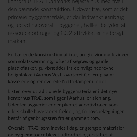
kontorhus TRÆ Danmarks højeste hus med træ i
den bærende konstruktion. Udover træ, som er det
primære byggemateriale, er der indtænkt genbrug
og upcycling overalt i byggeriet, hvilket betyder, at
ressourceforbruget og CO2-aftrykket er nedbragt
markant.
En bærende konstruktion af træ, brugte vindmøllevinger
som solafskærmning, lofter af søgræs og gamle
plastikflasker, gulvbrædder fra de nyligt nedrevne
boligblokke i Aarhus Vest-kvarteret Gellerup samt
kasserede og renoverede Netto-lamper i loftet.
Listen over utraditionelle byggematerialer i det nye
kontorhus TRÆ, som ligger i Aarhus, er alenlang.
Udenfor byggeriet er der plantet adoptivtræer, som
ellers skulle have været fældet, og fortovsbelægningen
består af genbrugssten fra et gammelt torv.
Overalt i TRÆ, som indvies i dag, er gængse materialer
og byggemetoder blevet udfordret og erstattet af