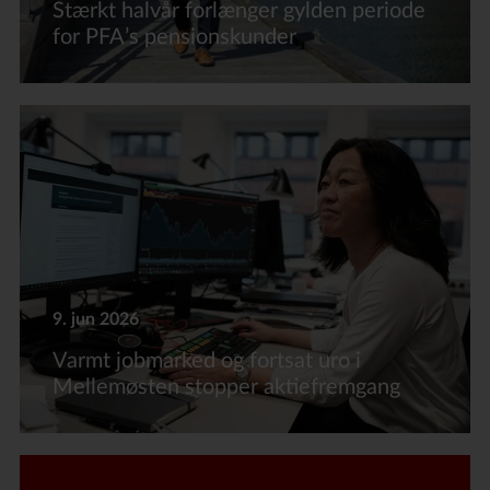
Stærkt halvår forlænger gylden periode
for PFA’s pensionskunder
9. jun 2026
Varmt jobmarked og fortsat uro i
Mellemøsten stopper aktiefremgang