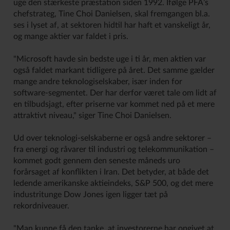
uge den stærkeste præstation siden 1992. Ifølge PFA’s
chefstrateg, Tine Choi Danielsen, skal fremgangen bl.a.
ses i lyset af, at sektoren hidtil har haft et vanskeligt år,
og mange aktier var faldet i pris.
"Microsoft havde sin bedste uge i ti år, men aktien var
også faldet markant tidligere på året. Det samme gælder
mange andre teknologiselskaber, især inden for
software-segmentet. Der har derfor været tale om lidt af
en tilbudsjagt, efter priserne var kommet ned på et mere
attraktivt niveau," siger Tine Choi Danielsen.
Ud over teknologi-selskaberne er også andre sektorer –
fra energi og råvarer til industri og telekommunikation –
kommet godt gennem den seneste måneds uro
forårsaget af konflikten i Iran. Det betyder, at både det
ledende amerikanske aktieindeks, S&P 500, og det mere
industritunge Dow Jones igen ligger tæt på
rekordniveauer.
"Man kunne få den tanke, at investorerne har opgivet at