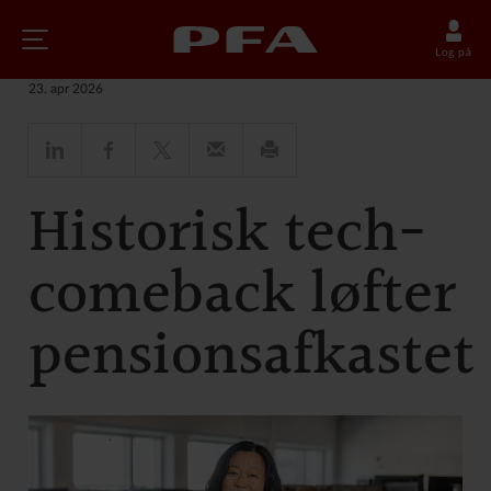
Nyheder
Log på
23. apr 2026
Historisk tech-
comeback løfter
pensionsafkastet