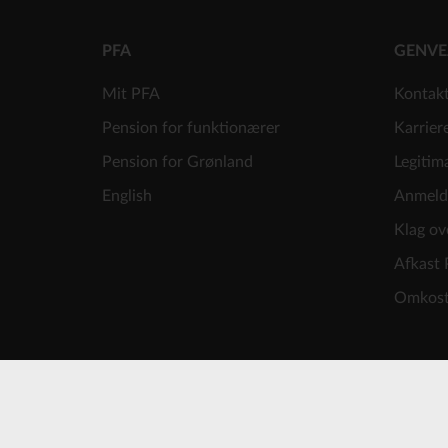
PFA
GENVE
Mit PFA
Kontak
Pension for funktionærer
Karrier
Pension for Grønland
Legitim
English
Anmeld
Klag ov
Afkast 
Omkost