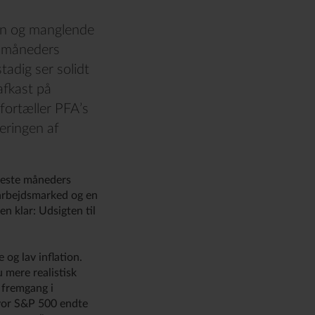
ion og manglende
e måneders
tadig ser solidt
afkast på
 fortæller PFA’s
eringen af
neste måneders
 arbejdsmarked og en
en klar: Udsigten til
og lav inflation.
 mere realistisk
 fremgang i
hvor S&P 500 endte