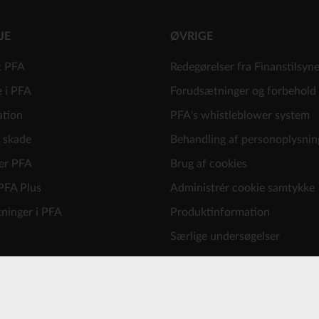
JE
ØVRIGE
t PFA
Redegørelser fra Finanstilsyn
e i PFA
Forudsætninger og forbehold
ation
PFA's whistleblower system
 skade
Behandling af personoplysnin
er PFA
Brug af cookies
PFA Plus
Administrér cookie samtykke
ninger i PFA
Produktinformation
Særlige undersøgelser