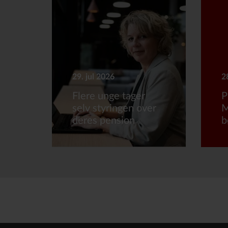
29. jul 2026
2
Flere unge tager
P
selv styringen over
M
deres pension
b