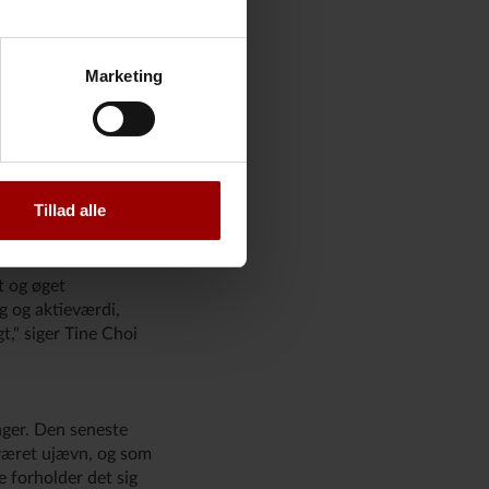
bydes til salg i
temmer selskabets
Marketing
indleder en bredere
opic planlægger
habet netop har
Tillad alle
vesteringer i kunstig
å selv om
t og øget
g og aktieværdi,
," siger Tine Choi
nger. Den seneste
 været ujævn, og som
e forholder det sig