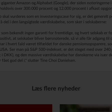
giganter Amazon og Alphabet (Google), der siden noteringerne 
nholdsvis over 300.000 procent og 12.000 procent i afkast opgjor
 skal vurderes som en investeringscase for sig, er det generelt p
å del i den langsigtede værdiskabelse, som sker i selskaberne:
r som bekendt ingen garanti for fremtidige, og hvert selskab er f
ositivt, at selskaber bliver børsnoterede, så vi alle får adgang til
ar i hvert fald været tilfældet for danske pensionsopsparere, so
i USA. Ser man på S&P 500-indekset, er det steget med over 240
rt i DKK), og den massive værdiskabelse har danskerne via især d
fået god del i," slutter Tine Choi Danielsen.
Læs flere nyheder