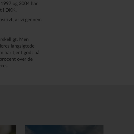
i 1997 og 2004 har
t i DKK.
ositivt, at vi gennem
orskelligt. Men
 deres langsigtede
m har tjent godt på
 procent over de
eres