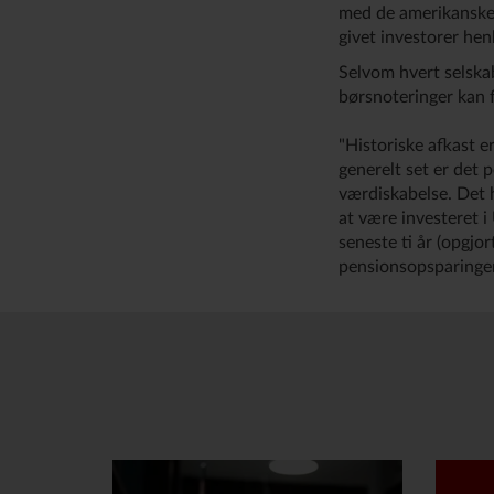
med de amerikanske 
givet investorer he
Selvom hvert selskab
børsnoteringer kan f
"Historiske afkast e
generelt set er det p
værdiskabelse. Det h
at være investeret 
seneste ti år (opgjo
pensionsopsparinger 