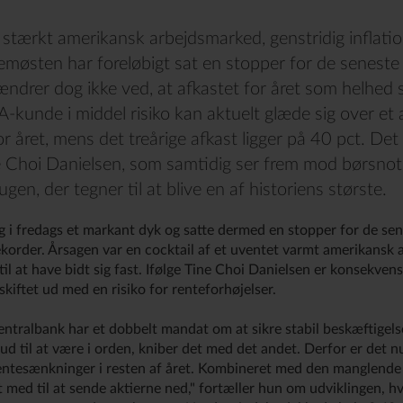
 stærkt amerikansk arbejdsmarked, genstridig inflat
lemøsten har foreløbigt sat en stopper for de senest
ændrer dog ikke ved, at afkastet for året som helhed s
A-kunde i middel risiko kan aktuelt glæde sig over et 
r året, mens det treårige afkast ligger på 40 pct. Det
e Choi Danielsen, som samtidig ser frem mod børsnot
gen, der tegner til at blive en af historiens største.
 i fredags et markant dyk og satte dermed en stopper for de se
ekorder. Årsagen var en cocktail af et uventet varmt amerikansk
 til at have bidt sig fast. Ifølge Tine Choi Danielsen er konsekvens
kiftet ud med en risiko for renteforhøjelser.
tralbank har et dobbelt mandat om at sikre stabil beskæftigelse 
ud til at være i orden, kniber det med det andet. Derfor er det nu
entesænkninger i resten af året. Kombineret med den manglende
 med til at sende aktierne ned," fortæller hun om udviklingen, 