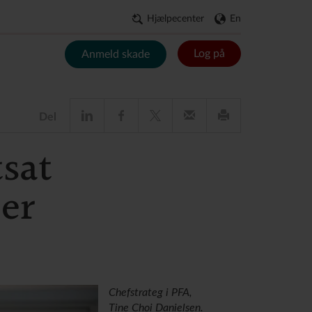
Hjælpecenter
En
Log på
Anmeld skade
Del
sat
er
Chefstrateg i PFA,
Tine Choi Danielsen.