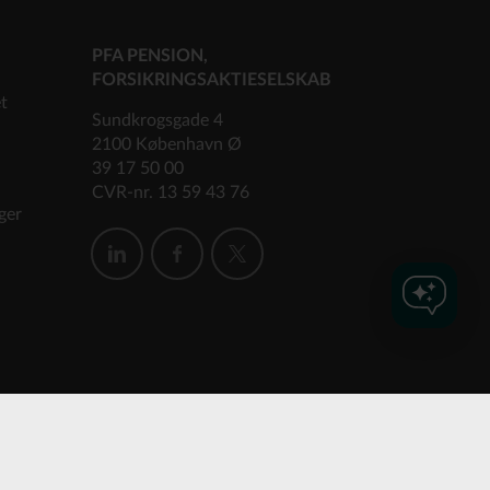
PFA PENSION,
FORSIKRINGSAKTIESELSKAB
et
Sundkrogsgade 4
2100 København Ø
39 17 50 00
CVR-nr. 13 59 43 76
ger