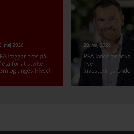
8. maj 2026
28. maj 2026
FA lægger pres på
PFA lancerer seks
eta for at styrke
nye
ørn og unges trivsel
investeringsfonde