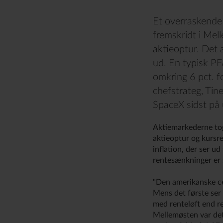
Et overraskende
fremskridt i Mel
aktieoptur. Det 
ud. En typisk PF
omkring 6 pct. fo
chefstrateg, Tin
SpaceX sidst på u
Aktiemarkederne tog
aktieoptur og kursr
inflation, der ser ud
rentesænkninger er s
"Den amerikanske cen
Mens det første ser 
med renteløft end r
Mellemøsten var det