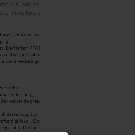
dst 500 mia. kr.
re fem nye fonde
 godt seniorliv. En
gtig
t. Derfor har PFA i
a aktivt ejerskab i
runder investeringer
en direkte
edvarende energi
nder voksende pres.
onkurrencedygtige
amfund at leve i. De
å egne ben. Derfor
vigtige områder som