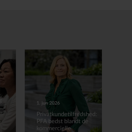
g
1. jun 2026
Privatkundetilfredshed:
PFA bedst blandt de
kommercielle