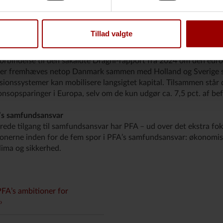
d fordel lade sig inspirere af eksempelvis det danske pensionss
til en mere robust samfundsøkonomi og gode rammer for alderd
onomisk kapacitet, som kan kanaliseres direkte ind i langsigtede 
Tillad valgte
konkurrenceevne og forsyningssikkerhed," siger Ole Krogh.
forbindelse til den såkaldte Draghi-rapport fra 2024 om den eur
er fremhæves netop Danmark sammen med Holland og Sverige 
onssystemer kan mobilisere langsigtet kapital. Tilsammen står d
ionsopsparinger i Europa, selv om de kun udgør ca. 7,5 pct. af be
A’s samfundsansvar
rede tilgang til samfundsansvar har PFA – ud over det ekstra fo
ionerne inden for de fem spor i PFA’s samfundsansvar: økonomis
klima og sikkerhed.
PFA’s ambitioner for