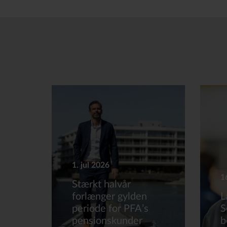
1. jul 2026
1
Stærkt halvår
forlænger gylden
L
periode for PFA’s
S
pensionskunder
b