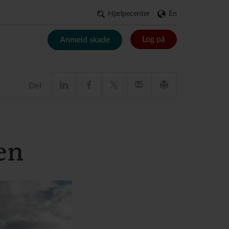
Hjælpecenter
En
Log på
Anmeld skade
Del
en