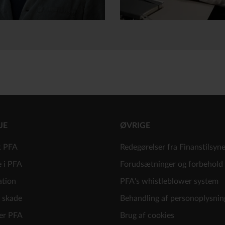
JE
ØVRIGE
t PFA
Redegørelser fra Finanstilsyn
e i PFA
Forudsætninger og forbehold
ation
PFA's whistleblower system
 skade
Behandling af personoplysnin
er PFA
Brug af cookies