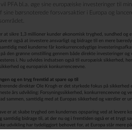
l PFA bl.a. øge sine europæiske investeringer til min
af sine børsnoterede forsvarsaktier i Europa og lance
rsområdet.
 at sikre 1,3 millioner kunder økonomisk tryghed, sundhed og et
gave er også at investere ansvarligt og bidrage til en mere bæredy
samtidig med kunderne får konkurrencedygtige investeringsafkas
på den grønne omstilling gennem både direkte investeringer og vi
vesteres i. Nu udvides indsatsen også til europæisk sikkerhed, he
gssikkerhed og europæisk konkurrenceevne.
gen og en tryg fremtid at spare op til
trerende direktør Ole Krogh er det styrkede fokus på sikkerhed 
neste års udvikling: Forsyningssikkerhed, konkurrenceevne og v
rad sammen, samtidig med at Europas sikkerhed og værdier er u
ve er at skabe tryghed om kundernes opsparing ved at levere k
g samtidig bidrage til, at der nu og i fremtiden også er et trygt s
ske udvikling har tydeliggjort behovet for, at Europa står mere p
pas konkurrencekraft og sikre større uafhængighed på strategisk 