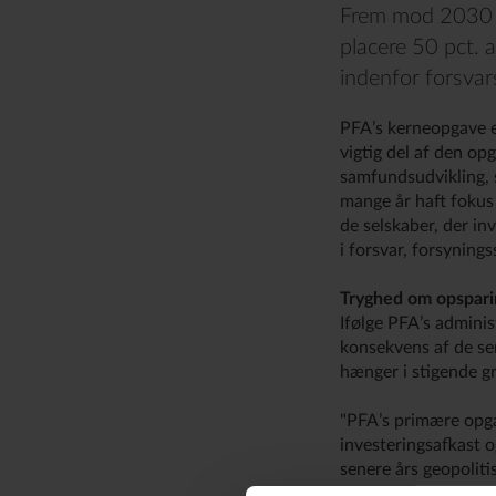
Frem mod 2030 vi
placere 50 pct. 
indenfor forsva
PFA’s kerneopgave er
vigtig del af den op
samfundsudvikling, 
mange år haft fokus 
de selskaber, der in
i forsvar, forsynin
Tryghed om opsparin
Ifølge PFA’s adminis
konsekvens af de se
hænger i stigende g
"PFA’s primære opga
investeringsafkast o
senere års geopoliti
skal vi styrke Euro