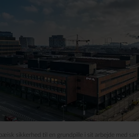
æisk sikkerhed til en grundpille i sit arbejde med s