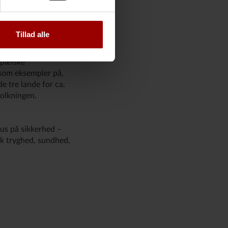
ystem. For det
ommen, men giver
investeringer i
Tillad alle
opæiske
som eksempler på,
e tre lande for ca.
folkningen.
kus på sikkerhed –
k tryghed, sundhed,