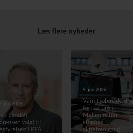
Læs flere nyheder
9. jun 2026
Varmt jobmarked o
6. jun 2026
fortsat uro i
ars Sandahl
Mellemøsten
ørensen valgt til
stopper
estyrelsen i PFA
aktiefremgang