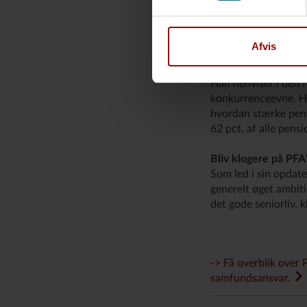
europæiske lande me
bidrager ikke bare 
også en betydelig øk
Afvis
europæisk forsvar, 
Han henviser i den 
konkurrenceevne. H
hvordan stærke pensi
62 pct. af alle pens
Bliv klogere på PF
Som led i sin opdate
generelt øget ambit
det gode seniorliv, 
-> Få overblik over 
samfundsansvar.