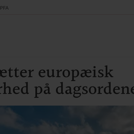
PFA
ætter europæisk
rhed på dagsorden