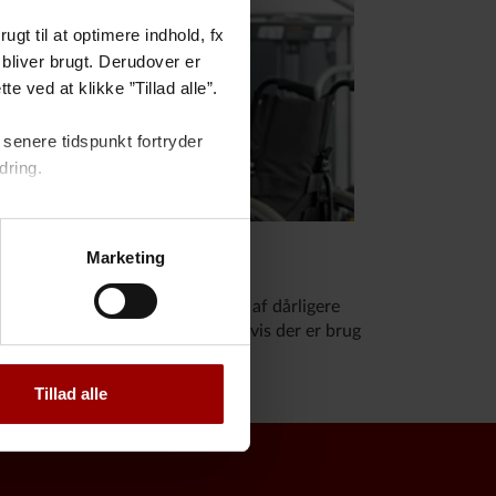
gt til at optimere indhold, fx
bliver brugt. Derudover er
e ved at klikke ”Tillad alle”.
senere tidspunkt fortryder
dring.
Marketing
udfordringer i hjemmet på grund af dårligere
t beløb også være kærkomment, hvis der er brug
 ændringer i hjemmet.
Tillad alle