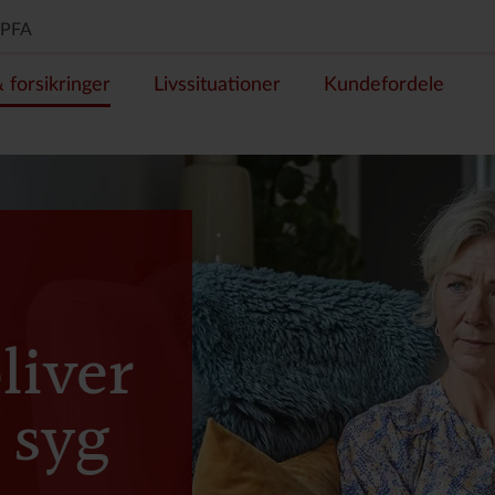
PFA
forsikringer
Livssituationer
Kundefordele
liver
t syg