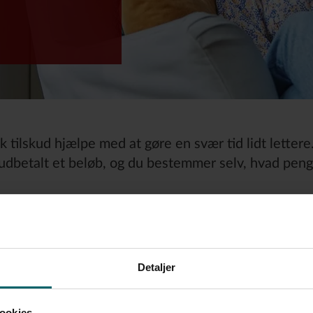
tilskud hjælpe med at gøre en svær tid lidt lettere. 
 udbetalt et beløb, og du bestemmer selv, hvad penge
Detaljer
ookies