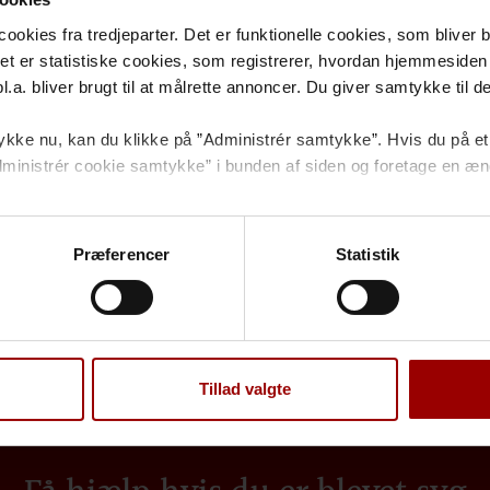
kies fra tredjeparter. Det er funktionelle cookies, som bliver bru
et er statistiske cookies, som registrerer, hvordan hjemmesiden 
a. bliver brugt til at målrette annoncer. Du giver samtykke til dett
kke nu, kan du klikke på ”Administrér samtykke”. Hvis du på et 
 ”Administrér cookie samtykke” i bunden af siden og foretage en æn
 cookies
og
behandling af personoplysninger
.
Præferencer
Statistik
Pleje og hjælpemidler
ra luft i økonomien for at få
Kritisk sygdom kan også give 
ngangsbeløb fx bruges til
mobilitet. Her kan et kontan
t rejse lidt væk.
for hjælpemidler eller større
Tillad valgte
Få hjælp hvis du er blevet syg