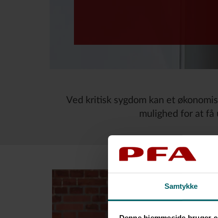
Ved kritisk sygdom kan et økonomisk 
mulighed for at få
Samtykke
Denne hjemmeside bruger c