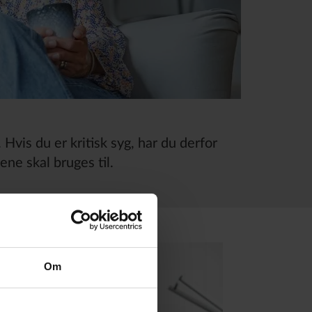
Hvis du er kritisk syg, har du derfor
ne skal bruges til.
Om