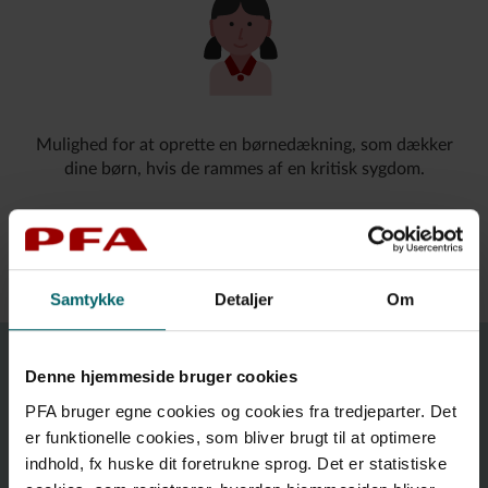
Mulighed for at oprette en børnedækning, som dækker
dine børn, hvis de rammes af en kritisk sygdom.
Læs mere om PFA Kritisk sygdom
Samtykke
Detaljer
Om
Denne hjemmeside bruger cookies
PFA Erhvervsevne
PFA bruger egne cookies og cookies fra tredjeparter. Det
er funktionelle cookies, som bliver brugt til at optimere
indhold, fx huske dit foretrukne sprog. Det er statistiske
Hvis din evne til at arbejde nedsættes