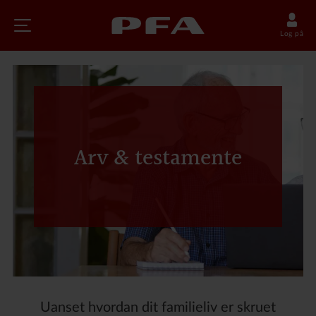
Log på
Arv & testamente
Uanset hvordan dit familieliv er skruet