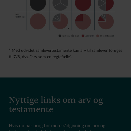
• Kontakt en byret efter eget valg. Se nærmere
ikke at oprette et testamente for at bestemme,
på: domstol.dk.
hvem der skal arve almindeligt indbo. Du skal blot
• Testamenter oprettet via Legal Desk vil som
skrive det på et stykke papir, som du daterer og
udgangspunkt være et notartestamente.
underskriver.
* Med udvidet samlevertestamente kan arv til samlever forøges
til 7/8, dvs. ”arv som en ægtefælle”.
Nyttige links om arv og
testamente
Hvis du har brug for mere rådgivning om arv og