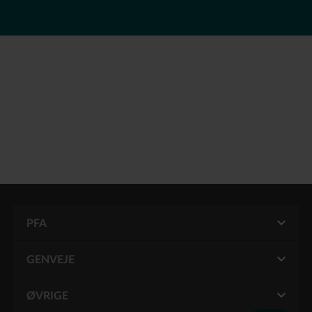
PFA
GENVEJE
Mit PFA
Pension for funktionærer
ØVRIGE
Kontakt PFA