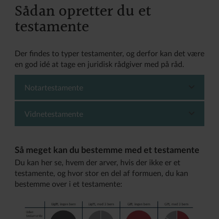
Sådan opretter du et
testamente
Der findes to typer testamenter, og derfor kan det være
en god idé at tage en juridisk rådgiver med på råd.
Notartestamente
Vidnetestamente
• Testamentet skal underskrives foran en notar
(medarbejder i retten). Notaren bekræfter, at du
er den, du udgiver dig for at være, og at du er ved
• Testamentet skal underskrives af to
din fornufts fulde brug. Det er derfor vanskeligt
Så meget kan du bestemme med et testamente
vitterlighedsvidner. Vidnerne skal være uvildige
at anfægte et notartestamente.
Du kan her se, hvem der arver, hvis der ikke er et
(dvs. uden økonomisk interesse i testamentet).
• Testamentet registreres i et centralt register for
testamente, og hvor stor en del af formuen, du kan
• Risiko: Vidnetestamentet registreres ikke i et
testamenter, og derved er man sikker på, at det
bestemme over i et testamente:
centralt register for testamenter, og det er lettere
automatisk kommer frem, når man dør.
at anfægte et vidnetestamente.
• Det koster 300 kr. i retsafgift at oprette et
• Ændring eller ophævelse af et testamente skal
notartestamente.
ske på samme måde som oprettelse. Du behøver