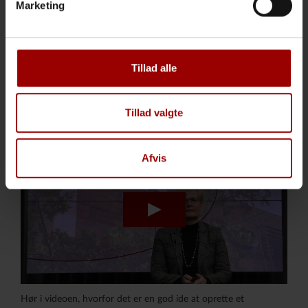
Marketing
så længe man ønsker.
Du ønsker arven skal tilhøre modtageren som
særeje. Fx så dine børn ikke skal dele arven fra dig
med en evt. ægtefælle i tilfælde af
Tillad alle
separation/skilsmisse eller ved død. Du kan selv
vælge, hvilken type særeje arven skal være.
Tillad valgte
Afvis
Hør i videoen, hvorfor det er en god ide at oprette et