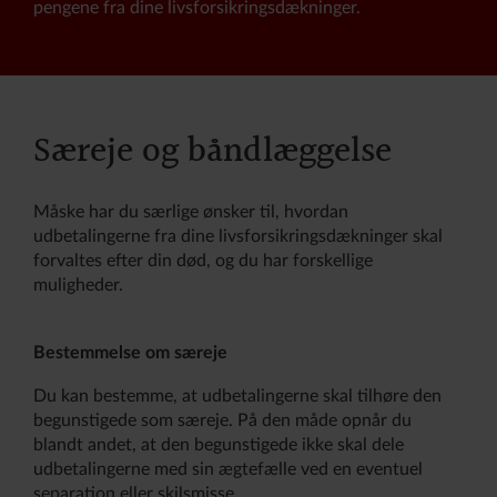
pengene fra dine livsforsikringsdækninger.
haft eller venter barn sammen.
partner: Livsarvinger, dvs. børn, børnebørn osv.
- Hvis du hverken efterlader
- Hvis du heller ikke efterlader livsarvinger:
ægtefælle/registreret partner eller samlever:
Arvinger ifølge testamente
Livsarvinger, dvs. børn, børnebørn osv.
- Hvis du heller ikke har oprettet testamente:
- Hvis du heller ikke efterlader livsarvinger:
Øvrige arvinger efter arveloven (forældre,
Arvinger ifølge testamente
Særeje og båndlæggelse
bedsteforældre osv.)
- Hvis du heller ikke har oprettet testamente:
- Hvis der ikke er nogen arvinger, bliver pengene
Øvrige arvinger efter arveloven (forældre,
udbetalt til boet.
bedsteforældre osv.)
Måske har du særlige ønsker til, hvordan
- Hvis der ikke er nogen arvinger, bliver pengene
udbetalingerne fra dine livsforsikringsdækninger skal
udbetalt til boet.
forvaltes efter din død, og du har forskellige
muligheder.
Bestemmelse om særeje
Du kan bestemme, at udbetalingerne skal tilhøre den
begunstigede som særeje. På den måde opnår du
blandt andet, at den begunstigede ikke skal dele
udbetalingerne med sin ægtefælle ved en eventuel
separation eller skilsmisse.