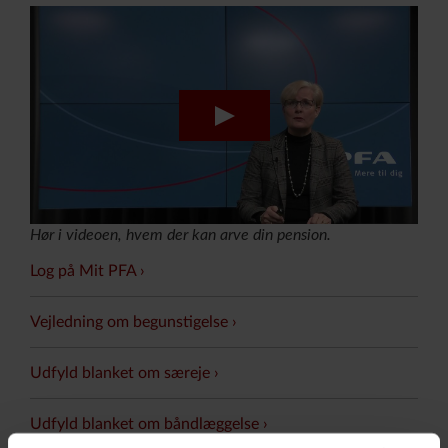
Hør i videoen, hvem der kan arve din pension.
Log på Mit PFA
Vejledning om begunstigelse
Udfyld blanket om særeje
Udfyld blanket om båndlæggelse