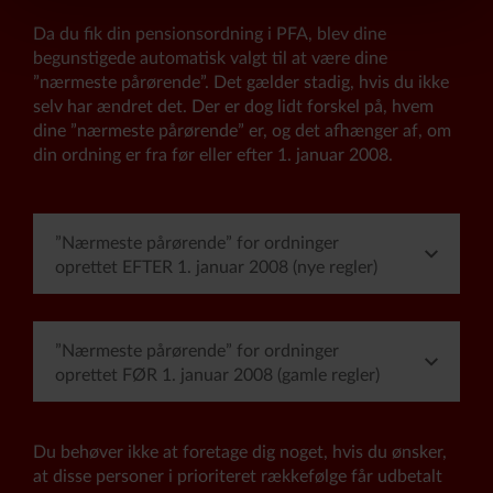
boet.
-
* Ægtefælle/registreret partners egne børn (også
Da du fik din pensionsordning i PFA, blev dine
efter eventuel separation og skilsmisse).
begunstigede automatisk valgt til at være dine
”nærmeste pårørende”. Det gælder stadig, hvis du ikke
På ikke fradragsberettigede ordninger
selv har ændret det. Der er dog lidt forskel på, hvem
(skattekode 5 og 7) kan du indsætte:
dine ”nærmeste pårørende” er, og det afhænger af, om
Du kan frit vælge, hvem du vil indsætte som
din ordning er fra før eller efter 1. januar 2008.
begunstiget, fx dine forældre eller en velgørende
forening.
”Nærmeste pårørende” for ordninger
oprettet EFTER 1. januar 2008 (nye regler)
I prioriteret rækkefølge:
”Nærmeste pårørende” for ordninger
oprettet FØR 1. januar 2008 (gamle regler)
- Hvis du ikke efterlader ægtefælle/registreret
partner: Samlever i ægteskabslignende forhold,
hvor et af følgende gælder:
I prioriteret rækkefølge:
Du behøver ikke at foretage dig noget, hvis du ønsker,
a. Ved dødsfaldet har I boet sammen i to år.
at disse personer i prioriteret rækkefølge får udbetalt
b. Ved dødsfaldet bor I sammen og har, har
- Hvis du ikke efterlader ægtefælle/registreret