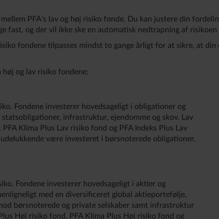
 mellem PFA’s lav og høj risiko fonde. Du kan justere din fordeli
gge fast, og der vil ikke ske en automatisk nedtrapning af risikoen
isiko fondene tilpasses mindst to gange årligt for at sikre, at din
 høj og lav risiko fondene:
siko. Fondene investerer hovedsageligt i obligationer og
og statsobligationer, infrastruktur, ejendomme og skov. Lav
d, PFA Klima Plus Lav risiko fond og PFA Indeks Plus Lav
l udelukkende være investeret i børsnoterede obligationer.
siko. Fondene investerer hovedsageligt i aktier og
enligneligt med en diversificeret global aktieportefølje,
mod børsnoterede og private selskaber samt infrastruktur
Plus Høj risiko fond, PFA Klima Plus Høj risiko fond og