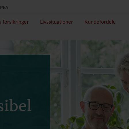
PFA
forsikringer
Livssituationer
Kundefordele
sibel