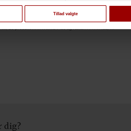
 eksempelvis se ud:
Tillad valgte
ndene og 20 procent i Lav risiko fondene og gerne vil
lus, 20 procent i PFA Klima Plus og resten i PFA Plus, vil
r dig?