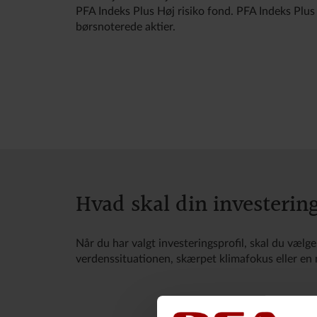
PFA Indeks Plus Høj risiko fond. PFA Indeks Plus
børsnoterede aktier.
Hvad skal din investerin
Når du har valgt investeringsprofil, skal du væl
verdenssituationen, skærpet klimafokus eller en