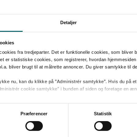
Detaljer
PFA Klima Plus
P
ookies
Har et skærpet fokus på klima for at fremme den
Ha
kies fra tredjeparter. Det er funktionelle cookies, som bliver bru
grønne omstilling. Der investeres bredt med fokus
ud
et er statistiske cookies, som registrerer, hvordan hjemmesiden 
e
på et lavt CO2-aftryk i bl.a. unoterede
bø
a. bliver brugt til at målrette annoncer. Du giver samtykke til dett
investeringer og skov. Investeringerne tilpasses
Læ
løbende til verdenssituationen, og der investeres
ikke i olie og gasselskaber samt våbenproducenter.
kke nu, kan du klikke på ”Administrér samtykke”. Hvis du på et 
 ”Administrér cookie samtykke” i bunden af siden og foretage en æn
Læs mere om PFA Klima Plus
 cookies
og
behandling af personoplysninger
.
Præferencer
Statistik