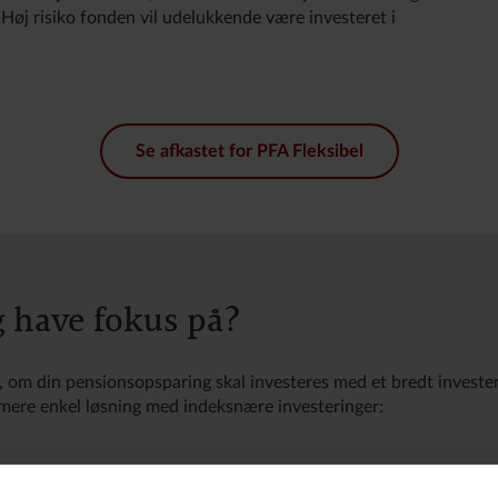
 Høj risiko fonden vil udelukkende være investeret i
Se afkastet for PFA Fleksibel
g have fokus på?
ge, om din pensionsopsparing skal investeres med et bredt invest
 mere enkel løsning med indeksnære investeringer: