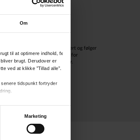
Om
FA Indeks Plus
r fokus på at investere indeksnært og følger
gt til at optimere indhold, fx
viklingen i faste udvalgte indeks for
bliver brugt. Derudover er
rsnoterede aktier og obligationer.
e ved at klikke ”Tillad alle”.
s mere om PFA Indeks Plus
senere tidspunkt fortryder
dring.
Marketing