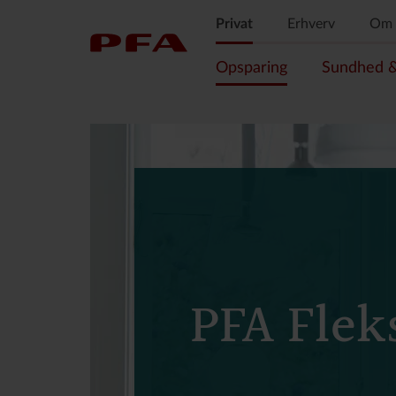
Privat
Erhverv
Om 
Opsparing
Sundhed & 
PFA Flek