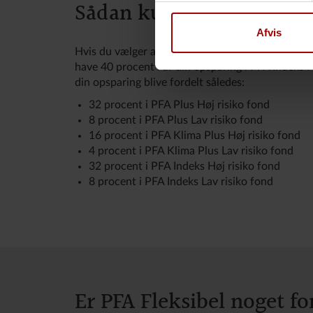
Sådan kunne fordelingen
Afvis
Hvis du vælger at have 80 procent i Høj risiko fo
have 40 procent i af din opsparing i PFA Indeks P
din opsparing blive fordelt således:
32 procent i PFA Plus Høj risiko fond
8 procent i PFA Plus Lav risiko fond
16 procent i PFA Klima Plus Høj risiko fond
4 procent i PFA Klima Plus Lav risiko fond
32 procent i PFA Indeks Høj risiko fond
8 procent i PFA Indeks Lav risiko fond
Er PFA Fleksibel noget fo