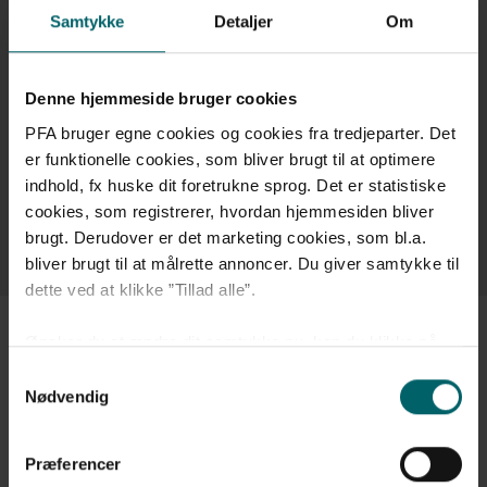
Samtykke
Detaljer
Om
erhvervskontakt med PFA. I vil ikke kunne
se de af jeres tidligere beskeder, som er
sendt før den 1. december 2022. Dog kan vi
Denne hjemmeside bruger cookies
godt se beskederne og skal nok svare på
PFA bruger egne cookies og cookies fra tredjeparter. Det
dem.
er funktionelle cookies, som bliver brugt til at optimere
indhold, fx huske dit foretrukne sprog. Det er statistiske
cookies, som registrerer, hvordan hjemmesiden bliver
Log på og send besked
brugt. Derudover er det marketing cookies, som bl.a.
bliver brugt til at målrette annoncer. Du giver samtykke til
dette ved at klikke ”Tillad alle”.
Ønsker du at ændre dit samtykke nu, kan du klikke på
Medarbejdersignatur
”Administrér samtykke”. Hvis du på et senere tidspunkt
Samtykkevalg
fortryder dit valg, kan du altid gå til ”Administrér cookie
Nødvendig
samtykke” i bunden af siden og foretage en ændring.
Ved MitID login kan du benytte CPR-tilknytning som en
del af medarbejdersignaturen. Det sikrer 1:1
Præferencer
Læs mere om vores
brug af cookies
og
behandling af
kommunikation mellem dig og PFA Pensions