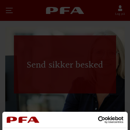
Log på
Send sikker besked
Vores PFA er jeres nye portal til