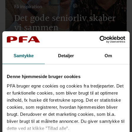
Få inspiration
Det gode seniorliv skaber
vi sammen
Samtykke
Detaljer
Om
PFA Nyheder
29. jul 2026
Denne hjemmeside bruger cookies
Flere unge tager selv styringen over deres pension
PFA bruger egne cookies og cookies fra tredjeparter. Det
1. jul 2026
er funktionelle cookies, som bliver brugt til at optimere
Stærkt halvår forlænger gylden periode for PFA’s
indhold, fx huske dit foretrukne sprog. Det er statistiske
pensionskunder
cookies, som registrerer, hvordan hjemmesiden bliver
16. jun 2026
brugt. Derudover er det marketing cookies, som bl.a.
Lars Sandahl Sørensen valgt til bestyrelsen i PFA
bliver brugt til at målrette annoncer. Du giver samtykke til
dette ved at klikke ”Tillad alle”.