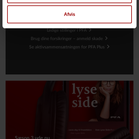
Nyttige links
Brug for din helbredssikring? Læs mere
Afvis
PFA Helbredssikring til dig fra 60-89 år
Ledige stillinger i PFA
Brug dine forsikringer – anmeld skade
Se aktivsammensætningen for PFA Plus
Sæson 3 ude nu